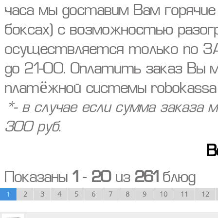
часа мы доставим Вам горячие 
боксах) с возможностью разог
осуществляется только по ЗА
до 21-00. Оплатить заказ Вы 
платёжной системы robokassa 
*- в случае если сумма заказа
300 руб.
В
Показаны
1
-
20
из
261
блюд
1
2
3
4
5
6
7
8
9
10
11
12